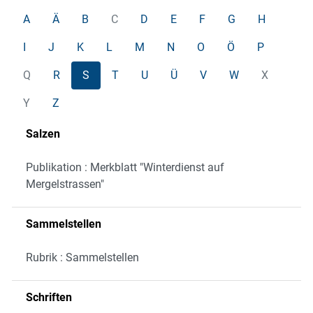
A
Ä
B
C
D
E
F
G
H
I
J
K
L
M
N
O
Ö
P
Q
R
S
T
U
Ü
V
W
X
Y
Z
Salzen
Publikation : Merkblatt "Winterdienst auf
Mergelstrassen"
Sammelstellen
Rubrik : Sammelstellen
Schriften